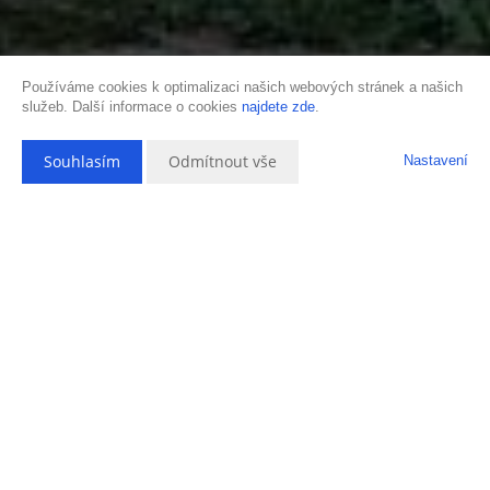
Používáme cookies k optimalizaci našich webových stránek a našich
služeb. Další informace o cookies
najdete zde
.
Souhlasím
Odmítnout vše
Nastavení
Popis nemovitosti
Se souhlasem majitele Vám nabízím k prodeji velký rodinný dům se
zahradou ve Slavičíně.
Rodinný dům se nachází v klidné části města Slavičín. Je řešen jako
dvoupodlažní o dispozici 2+KK a 3+1.
V přízemí se nachází předsíň, pokoj s kuchyňským koutem, ložnice,
šatna, sociální zařízení a chodba se schodištěm. V patře jsou tří