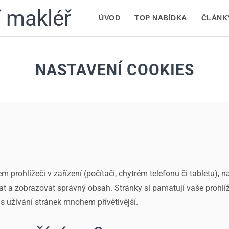
ní makléř
ÚVOD
TOP NABÍDKA
ČLÁNK
NASTAVENÍ COOKIES
prohlížeči v zařízení (počítači, chytrém telefonu či tabletu), na
a zobrazovat správný obsah. Stránky si pamatují vaše prohlíže
s užívání stránek mnohem přívětivější.