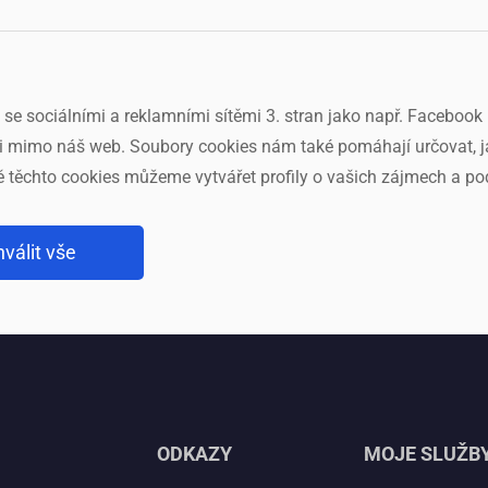
b se sociálními a reklamními sítěmi 3. stran jako např. Facebo
 mimo náš web. Soubory cookies nám také pomáhají určovat, ja
adě těchto cookies můžeme vytvářet profily o vašich zájmech a p
válit vše
ODKAZY
MOJE SLUŽB