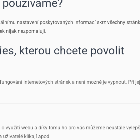
e používáme?
timálnímu nastavení poskytovaných informací skrz všechny strán
ek nijak nezpomalují.
es, kterou chcete povolit
fungování internetových stránek a není možné je vypnout. Při jej
 o využití webu a díky tomu ho pro vás můžeme neustále vylepšo
a uživatelé klikají apod.