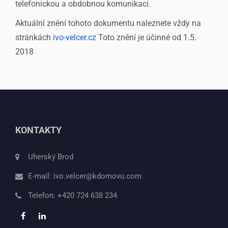
telefonickou a obdobnou komunikaci.
Aktuální znění tohoto dokumentu naleznete vždy na
stránkách
ivo-velcer.cz
Toto znění je účinné od 1.5.
2018
KONTAKTY
Uherský Brod
E-mail:
ivo.velcer@kdomovu.com
Telefon:
+420 724 638 234