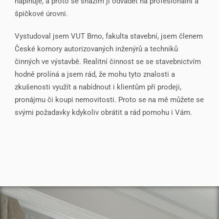
naplňuje, a proto se snažím ji odvádět na profesionální a
špičkové úrovni.
Vystudoval jsem VUT Brno, fakulta stavební, jsem členem
České komory autorizovaných inženýrů a techniků
činných ve výstavbě. Realitní činnost se se stavebnictvím
hodně prolíná a jsem rád, že mohu tyto znalosti a
zkušenosti využít a nabídnout i klientům při prodeji,
pronájmu či koupi nemovitosti.
Proto se na mě můžete se
svými požadavky kdykoliv obrátit a rád pomohu i Vám.