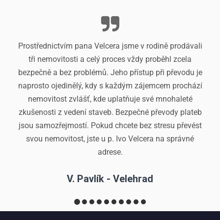
Prostřednictvím pana Velcera jsme v rodině prodávali
S p
tři nemovitosti a celý proces vždy proběhl zcela
ryc
bezpečně a bez problémů. Jeho přístup při převodu je
naprosto ojedinělý, kdy s každým zájemcem prochází
nemovitost zvlášť, kde uplatňuje své mnohaleté
zkušenosti z vedení staveb. Bezpečné převody plateb
jsou samozřejmostí. Pokud chcete bez stresu převést
svou nemovitost, jste u p. Ivo Velcera na správné
adrese.
V. Pavlík - Velehrad