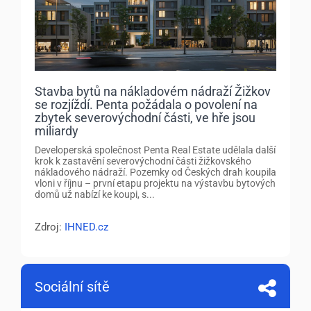
Stavba bytů na nákladovém nádraží Žižkov
se rozjíždí. Penta požádala o povolení na
zbytek severovýchodní části, ve hře jsou
miliardy
Developerská společnost Penta Real Estate udělala další
krok k zastavění severovýchodní části žižkovského
nákladového nádraží. Pozemky od Českých drah koupila
vloni v říjnu – první etapu projektu na výstavbu bytových
domů už nabízí ke koupi, s...
Zdroj:
IHNED.cz
Sociální sítě