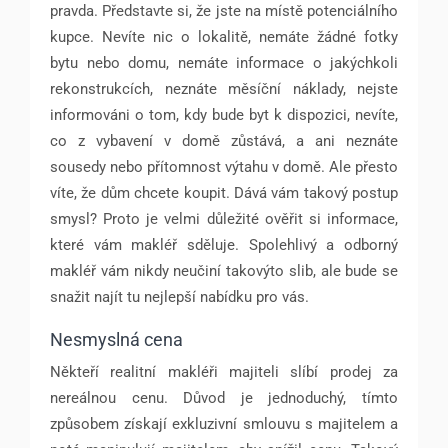
pravda. Představte si, že jste na místě potenciálního
kupce. Nevíte nic o lokalitě, nemáte žádné fotky
bytu nebo domu, nemáte informace o jakýchkoli
rekonstrukcích, neznáte měsíční náklady, nejste
informováni o tom, kdy bude byt k dispozici, nevíte,
co z vybavení v domě zůstává, a ani neznáte
sousedy nebo přítomnost výtahu v domě. Ale přesto
víte, že dům chcete koupit. Dává vám takový postup
smysl? Proto je velmi důležité ověřit si informace,
které vám makléř sděluje. Spolehlivý a odborný
makléř vám nikdy neučiní takovýto slib, ale bude se
snažit najít tu nejlepší nabídku pro vás.
Nesmyslná cena
Někteří realitní makléři majiteli slíbí prodej za
nereálnou cenu. Důvod je jednoduchý, tímto
způsobem získají exkluzivní smlouvu s majitelem a