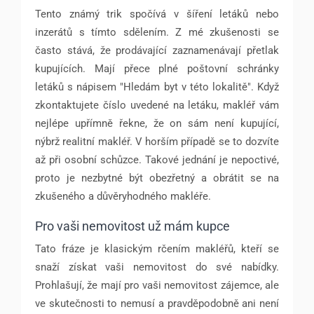
Tento známý trik spočívá v šíření letáků nebo
inzerátů s tímto sdělením. Z mé zkušenosti se
často stává, že prodávající zaznamenávají přetlak
kupujících. Mají přece plné poštovní schránky
letáků s nápisem "Hledám byt v této lokalitě". Když
zkontaktujete číslo uvedené na letáku, makléř vám
nejlépe upřímně řekne, že on sám není kupující,
nýbrž realitní makléř. V horším případě se to dozvíte
až při osobní schůzce. Takové jednání je nepoctivé,
proto je nezbytné být obezřetný a obrátit se na
zkušeného a důvěryhodného makléře.
Pro vaši nemovitost už mám kupce
Tato fráze je klasickým rčením makléřů, kteří se
snaží získat vaši nemovitost do své nabídky.
Prohlašují, že mají pro vaši nemovitost zájemce, ale
ve skutečnosti to nemusí a pravděpodobně ani není