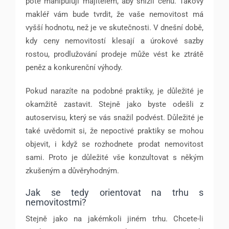
poté manipulují majitelem, aby snížil cenu. Takový
makléř vám bude tvrdit, že vaše nemovitost má
vyšší hodnotu, než je ve skutečnosti. V dnešní době,
kdy ceny nemovitostí klesají a úrokové sazby
rostou, prodlužování prodeje může vést ke ztrátě
peněz a konkurenční výhody.
Pokud narazíte na podobné praktiky, je důležité je
okamžitě zastavit. Stejně jako byste odešli z
autoservisu, který se vás snažil podvést. Důležité je
také uvědomit si, že nepoctivé praktiky se mohou
objevit, i když se rozhodnete prodat nemovitost
sami. Proto je důležité vše konzultovat s někým
zkušeným a důvěryhodným.
Jak se tedy orientovat na trhu s
nemovitostmi?
Stejně jako na jakémkoli jiném trhu. Chcete-li