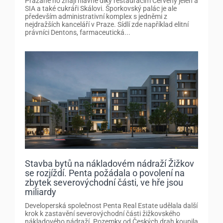
Pražané ho znají hlavně díky restauracím Červený jelen a
SIA a také cukráři Skálovi. Šporkovský palác je ale
především administrativní komplex s jedněmi z
nejdražších kanceláří v Praze. Sídlí zde například elitní
právníci Dentons, farmaceutická...
Stavba bytů na nákladovém nádraží Žižkov
se rozjíždí. Penta požádala o povolení na
zbytek severovýchodní části, ve hře jsou
miliardy
Developerská společnost Penta Real Estate udělala další
krok k zastavění severovýchodní části žižkovského
nákladového nádraží. Pozemky od Českých drah koupila