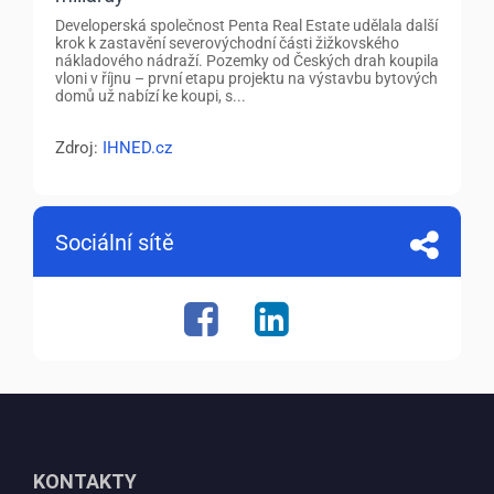
Developerská společnost Penta Real Estate udělala další
krok k zastavění severovýchodní části žižkovského
nákladového nádraží. Pozemky od Českých drah koupila
vloni v říjnu – první etapu projektu na výstavbu bytových
domů už nabízí ke koupi, s...
Zdroj:
IHNED.cz
Sociální sítě
KONTAKTY