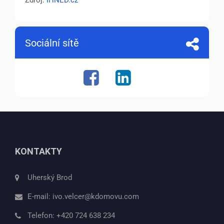
Zdroj:
IHNED.cz
Sociální sítě
KONTAKTY
Uherský Brod
E-mail:
ivo.velcer@kdomovu.com
Telefon:
+420 724 638 234