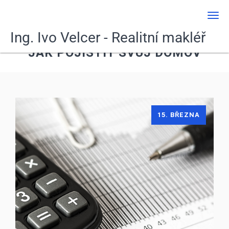
Men
Ing. Ivo Velcer - Realitní makléř
JAK POJISTIT SVŮJ DOMOV
15. BŘEZNA