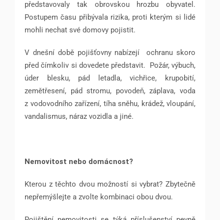
představovaly tak obrovskou hrozbu obyvatel.
Postupem času přibývala rizika, proti kterým si lidé
mohli nechat své domovy pojistit.
V dnešní době pojišťovny nabízejí
ochranu skoro
před čímkoliv si dovedete představit.
Požár, výbuch,
úder blesku, pád letadla, vichřice, krupobití,
zemětřesení, pád stromu, povodeň, záplava, voda
z vodovodního zařízení, tíha sněhu, krádež, vloupání,
vandalismus, náraz vozidla a jiné.
Nemovitost nebo domácnost?
Kterou z těchto dvou možností si vybrat? Zbytečně
nepřemýšlejte a zvolte kombinaci obou dvou.
Pojištění nemovitosti se týká příslušenství pevně