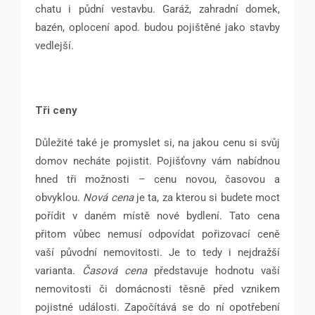
chatu i půdní vestavbu. Garáž, zahradní domek,
bazén, oplocení apod. budou pojištěné jako stavby
vedlejší.
Tři ceny
Důležité také je promyslet si, na jakou cenu si svůj
domov necháte pojistit. Pojišťovny vám nabídnou
hned tři možnosti – cenu novou, časovou a
obvyklou.
Nová cena
je ta, za kterou si budete moct
pořídit v daném místě nové bydlení. Tato cena
přitom vůbec nemusí odpovídat pořizovací ceně
vaší původní nemovitosti. Je to tedy i nejdražší
varianta.
Časová cena
představuje hodnotu vaší
nemovitosti či domácnosti těsně před vznikem
pojistné události. Započítává se do ní opotřebení