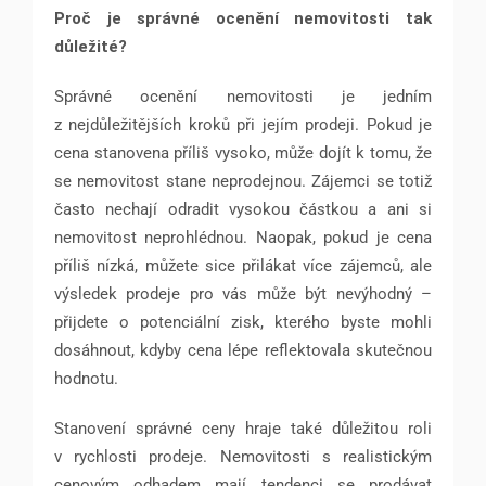
Proč je správné ocenění nemovitosti tak
důležité?
Správné ocenění nemovitosti je jedním
z nejdůležitějších kroků při jejím prodeji. Pokud je
cena stanovena příliš vysoko, může dojít k tomu, že
se nemovitost stane neprodejnou. Zájemci se totiž
často nechají odradit vysokou částkou a ani si
nemovitost neprohlédnou. Naopak, pokud je cena
příliš nízká, můžete sice přilákat více zájemců, ale
výsledek prodeje pro vás může být nevýhodný –
přijdete o potenciální zisk, kterého byste mohli
dosáhnout, kdyby cena lépe reflektovala skutečnou
hodnotu.
Stanovení správné ceny hraje také důležitou roli
v rychlosti prodeje. Nemovitosti s realistickým
cenovým odhadem mají tendenci se prodávat