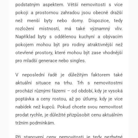
podstatným aspektem. Větší nemovitosti s více
pokoji a prostornou zahradou jsou obecně dražší
než menší byty nebo domy. Dispozice, tedy
rozložení místností, má také významný vliv.
Například byty s oddělenou kuchyní a obývacím
pokojem mohou být pro rodiny atraktivnější než
otevřené prostory, které mohou být zase vhodnější
pro mladší generace nebo singles.
V neposlední řadě je důležitým faktorem také
aktuální situace na trhu. Trh s nemovitostmi
prochází různými fázemi – od období, kdy je vysoká
poptávka a ceny rostou, až po útlumy, kdy je více
nabídek než kupců. Pokud chcete svou nemovitost
prodat rychle, je důležité přizpůsobit cenu aktuálním
tržním podmínkám.
Při stanovení ceny nemovitosti je tedy nezbytné