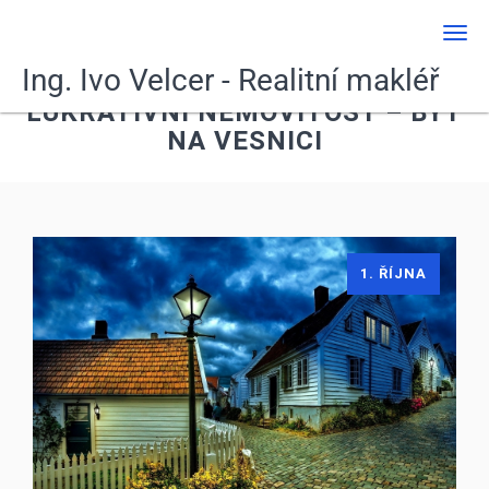
Men
Ing. Ivo Velcer - Realitní makléř
LUKRATIVNÍ NEMOVITOST – BYT
NA VESNICI
1. ŘÍJNA