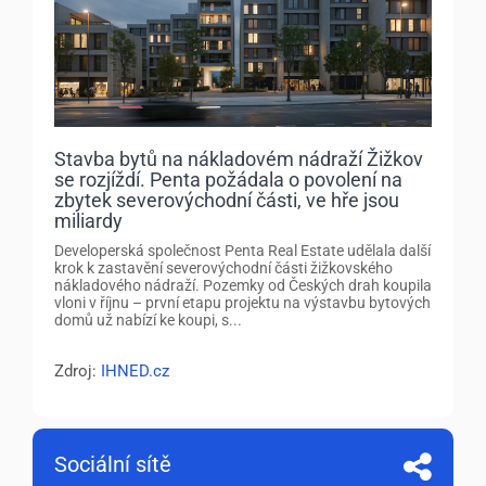
Stavba bytů na nákladovém nádraží Žižkov
se rozjíždí. Penta požádala o povolení na
zbytek severovýchodní části, ve hře jsou
miliardy
Developerská společnost Penta Real Estate udělala další
krok k zastavění severovýchodní části žižkovského
nákladového nádraží. Pozemky od Českých drah koupila
vloni v říjnu – první etapu projektu na výstavbu bytových
domů už nabízí ke koupi, s...
Zdroj:
IHNED.cz
Sociální sítě