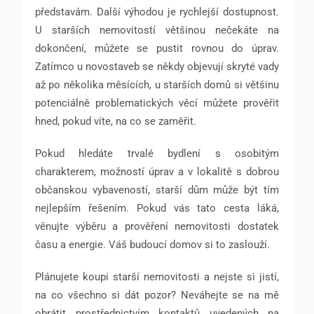
představám. Další výhodou je rychlejší dostupnost.
U starších nemovitostí většinou nečekáte na
dokončení, můžete se pustit rovnou do úprav.
Zatímco u novostaveb se někdy objevují skryté vady
až po několika měsících, u starších domů si většinu
potenciálně problematických věcí můžete prověřit
hned, pokud víte, na co se zaměřit.
Pokud hledáte trvalé bydlení s osobitým
charakterem, možností úprav a v lokalitě s dobrou
občanskou vybaveností, starší dům může být tím
nejlepším řešením. Pokud vás tato cesta láká,
věnujte výběru a prověření nemovitosti dostatek
času a energie. Váš budoucí domov si to zaslouží.
Plánujete koupi starší nemovitosti a nejste si jistí,
na co všechno si dát pozor? Neváhejte se na mě
obrátit prostřednictvím kontaktů uvedených na