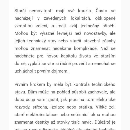
Starší nemovitosti mají své kouzlo. Často se
nacházejí v zavedených lokalitách, obklopené
vzrostlou zelení, a mají svůj jedinečný příběh.
Mohou být výrazně levnější než novostavby, ale
jejich technický stav nebo starší stavební zásahy
mohou znamenat nečekané komplikace. Než se
nadchnete pro novou kapitolu života ve starším
domě, vyplatí se vše si řádně prověřit a nenechat se
uchlácholit prvním dojmem.
Prvním krokem by měla být kontrola technického
stavu. Dům může na pohled působit zachovale, ale
doporučuji vám zjistit, jak jsou na tom elektrické
rozvody, střecha, izolace nebo statika. Vlhké zdi,
staré elektroinstalace nebo netěsnící okna mohou
znamenat desítky až stovky tisíc navíc. Důležité je
mít po ruce odborníka, ideálně stavebního technika