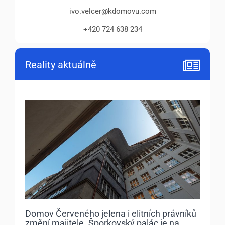
ivo.velcer@kdomovu.com
+420 724 638 234
Reality aktuálně
Domov Červeného jelena i elitních právníků
změní majitele. Šporkovský palác je na