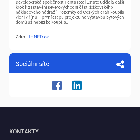
Developerská společnost Penta Real Estate udělala další
krok k zastavění severovýchodní části žižkovského
nákladového nádraží. Pozemky od Českých drah koupila
vloni v říjnu – první etapu projektu na výstavbu bytových
domů už nabízí ke koupi, s...
Zdroj:
IHNED.cz
Sociální sítě
KONTAKTY