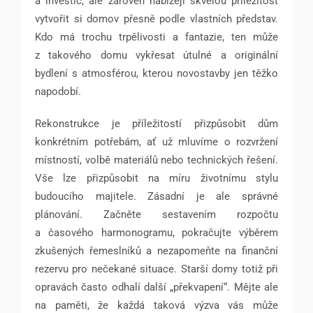
a investic, ale zároveň nabízejí skvělou příležitost
vytvořit si domov přesně podle vlastních představ.
Kdo má trochu trpělivosti a fantazie, ten může
z takového domu vykřesat útulné a originální
bydlení s atmosférou, kterou novostavby jen těžko
napodobí.
Rekonstrukce je příležitostí přizpůsobit dům
konkrétním potřebám, ať už mluvíme o rozvržení
místností, volbě materiálů nebo technických řešení.
Vše lze přizpůsobit na míru životnímu stylu
budoucího majitele. Zásadní je ale správné
plánování. Začněte sestavením rozpočtu
a časového harmonogramu, pokračujte výběrem
zkušených řemeslníků a nezapomeňte na finanční
rezervu pro nečekané situace. Starší domy totiž při
opravách často odhalí další „překvapení“. Mějte ale
na paměti, že každá taková výzva vás může