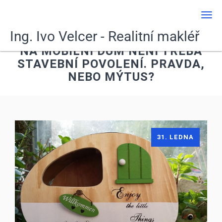
Men
Ing. Ivo Velcer - Realitní makléř
NA MOBILNÍ DŮM NENÍ TŘEBA
STAVEBNÍ POVOLENÍ. PRAVDA,
NEBO MÝTUS?
31. LEDNA