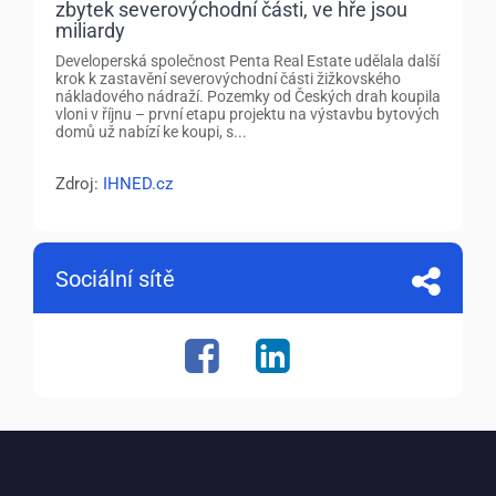
zbytek severovýchodní části, ve hře jsou
miliardy
Developerská společnost Penta Real Estate udělala další
krok k zastavění severovýchodní části žižkovského
nákladového nádraží. Pozemky od Českých drah koupila
vloni v říjnu – první etapu projektu na výstavbu bytových
domů už nabízí ke koupi, s...
Zdroj:
IHNED.cz
Sociální sítě