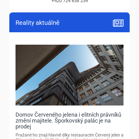
+420 724 638 234
Reality aktuálně
Domov Červeného jelena i elitních právníků
změní majitele. Šporkovský palác je na
prodej
Pražané ho znají hlavně díky restauracím Červený jelen a