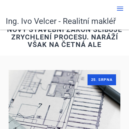
Men
Ing. Ivo Velcer - Realitní makléř
NOVÝ STAVEBNÍ ZÁKON SLIBUJE
ZRYCHLENÍ PROCESU. NARÁŽÍ
VŠAK NA ČETNÁ ALE
25. SRPNA