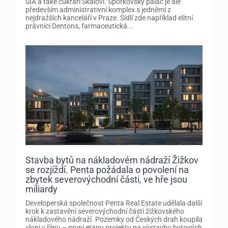
SIA a také cukráři Skálovi. Šporkovský palác je ale
především administrativní komplex s jedněmi z
nejdražších kanceláří v Praze. Sídlí zde například elitní
právníci Dentons, farmaceutická...
Stavba bytů na nákladovém nádraží Žižkov
se rozjíždí. Penta požádala o povolení na
zbytek severovýchodní části, ve hře jsou
miliardy
Developerská společnost Penta Real Estate udělala další
krok k zastavění severovýchodní části žižkovského
nákladového nádraží. Pozemky od Českých drah koupila
vloni v říjnu – první etapu projektu na výstavbu bytových