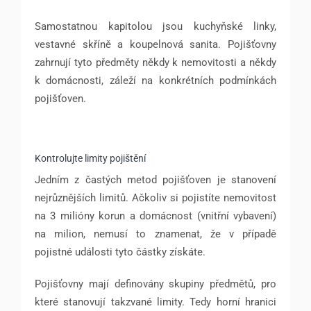
Samostatnou kapitolou jsou kuchyňské linky,
vestavné skříně a koupelnová sanita. Pojišťovny
zahrnují tyto předměty někdy k nemovitosti a někdy
k domácnosti, záleží na konkrétních podmínkách
pojišťoven.
Kontrolujte limity pojištění
Jedním z častých metod pojišťoven je stanovení
nejrůznějších limitů. Ačkoliv si pojistíte nemovitost
na 3 milióny korun a domácnost (vnitřní vybavení)
na milion, nemusí to znamenat, že v případě
pojistné události tyto částky získáte.
Pojišťovny mají definovány skupiny předmětů, pro
které stanovují takzvané limity. Tedy horní hranici