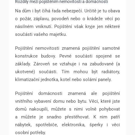
Rozdíly mezi pojištěním nemovitosti a domácnosti
Na dům i byt číhá řada nebezpečí. Určitě je tu obava
o požár, záplavu, povodeň nebo o krádeže věcí po
násilném vniknutí. Pojištění však kryje jen některé
součásti vašeho majetku.
Pojištění nemovitosti znamená pojištění samotné
konstrukce budovy. Pevné součásti spojené se
základy. Zároveň se vztahuje i na zabudované (a
ukotvené) součásti. Tím mohou být radiátory,
klimatizační jednotka, kotel nebo solární panely.
Pojištění domácnosti znamená ale pojištění
vnitřního vybavení domu nebo bytu. Věci, které jste
domů nakoupili, můžete s nimi volně pohybovat
a můžete je snadno přestěhovat. K nim patří
nábytek, spotřebiče, elektronika, šperky i věci
osobní potřeby.