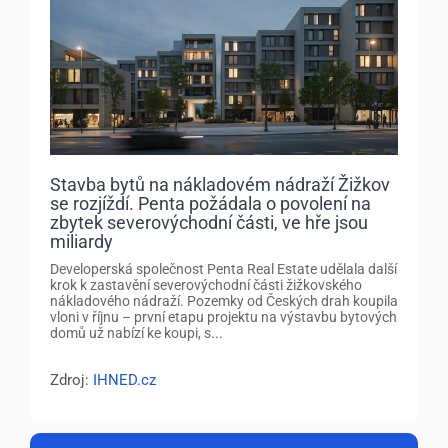
Stavba bytů na nákladovém nádraží Žižkov
se rozjíždí. Penta požádala o povolení na
zbytek severovýchodní části, ve hře jsou
miliardy
Developerská společnost Penta Real Estate udělala další
krok k zastavění severovýchodní části žižkovského
nákladového nádraží. Pozemky od Českých drah koupila
vloni v říjnu – první etapu projektu na výstavbu bytových
domů už nabízí ke koupi, s...
Zdroj:
IHNED.cz