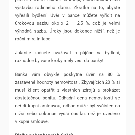
výstavbu rodinného domu. Zkrátka na to, abyste
vyřešili bydlení. Úvěr v bance můžete vyřídit na
úrokovou sazbu okolo 2 – 2,5 %, což je velmi
výhodná sazba. Úroky jsou dokonce nižší, než je
roční míra inflace.
Jakmile začnete uvažovat o půjčce na bydlení,
rozhodně by vaše kroky měly vést do banky!
Banka vám obvykle poskytne úvěr na 80 %
zastavené hodnoty nemovitosti. Zbývajících 20 % si
musí klient opatřit z vlastních zdrojů a prokázat
dostatečnou bonitu. Odhadní cena nemovitosti se
neřídí kupní smlouvou, odhad může být vyčíslen na
nižší nebo dokonce vyšší částku, než je uvedeno
v kupní smlouvě.