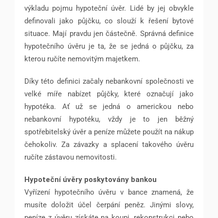
výkladu pojmu hypoteční úvěr. Lidé by jej obvykle
definovali jako půjčku, co slouží k řešení bytové
situace. Mají pravdu jen částečně. Správná definice
hypotečního úvěru je ta, že se jedná o půjčku, za
kterou ručíte nemovitým majetkem.
Díky této definici začaly nebankovní společnosti ve
velké míře nabízet půjčky, které označují jako
hypotéka. Ať už se jedná o americkou nebo
nebankovní hypotéku, vždy je to jen běžný
spotřebitelský úvěr a peníze můžete použít na nákup
čehokoliv. Za závazky a splacení takového úvěru
ručíte zástavou nemovitosti.
Hypoteční úvěry poskytovány bankou
Vyřízení hypotečního úvěru v bance znamená, že
musíte doložit účel čerpání peněz. Jinými slovy,
peníze z úvěru získáte na koupi, rekonstrukci nebo