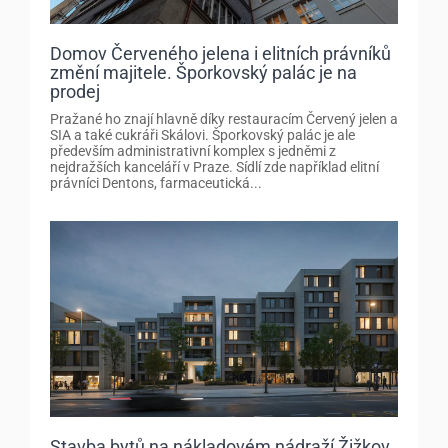
Domov Červeného jelena i elitních právníků
změní majitele. Šporkovský palác je na
prodej
Pražané ho znají hlavně díky restauracím Červený jelen a
SIA a také cukráři Skálovi. Šporkovský palác je ale
především administrativní komplex s jedněmi z
nejdražších kanceláří v Praze. Sídlí zde například elitní
právníci Dentons, farmaceutická...
Stavba bytů na nákladovém nádraží Žižkov