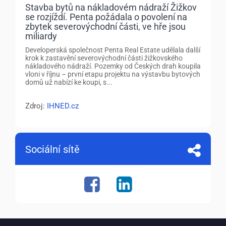
Stavba bytů na nákladovém nádraží Žižkov
se rozjíždí. Penta požádala o povolení na
zbytek severovýchodní části, ve hře jsou
miliardy
Developerská společnost Penta Real Estate udělala další
krok k zastavění severovýchodní části žižkovského
nákladového nádraží. Pozemky od Českých drah koupila
vloni v říjnu – první etapu projektu na výstavbu bytových
domů už nabízí ke koupi, s...
Zdroj:
IHNED.cz
Sociální sítě