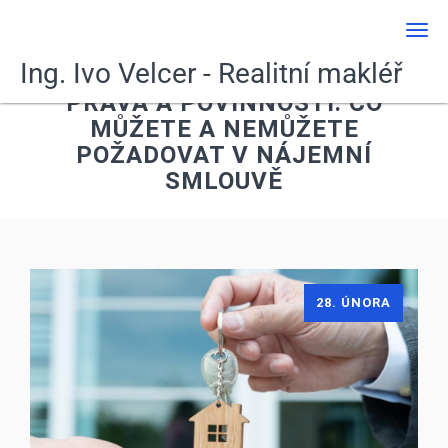
Men
Ing. Ivo Velcer - Realitní makléř
PRÁVA A POVINNOSTI: CO
MŮŽETE A NEMŮŽETE
POŽADOVAT V NÁJEMNÍ
SMLOUVĚ
28. ÚNORA