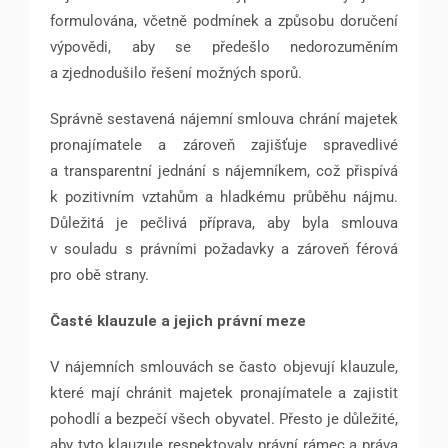
formulována, včetně podmínek a způsobu doručení
výpovědi, aby se předešlo nedorozuměním
a zjednodušilo řešení možných sporů.
Správně sestavená nájemní smlouva chrání majetek
pronajímatele a zároveň zajišťuje spravedlivé
a transparentní jednání s nájemníkem, což přispívá
k pozitivním vztahům a hladkému průběhu nájmu.
Důležitá je pečlivá příprava, aby byla smlouva
v souladu s právními požadavky a zároveň férová
pro obě strany.
Časté klauzule a jejich právní meze
V nájemních smlouvách se často objevují klauzule,
které mají chránit majetek pronajímatele a zajistit
pohodlí a bezpečí všech obyvatel. Přesto je důležité,
aby tyto klauzule respektovaly právní rámec a práva