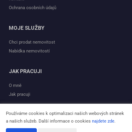
Ochrana osobních údajů
MOJE SLUŽBY
Chci prodat nemovitost
Nabídka nemovitostí
JAK PRACUJI
O mně
Jak pracuji
Používáme cookies k optimalizaci našich webových stránek
a našich služeb. Další informace o cookies
najdete zde
.
Vytvořeno v systému
CHYTRÝ WEB MAKLÉŘE
Tomawell s.r.o. © 2026