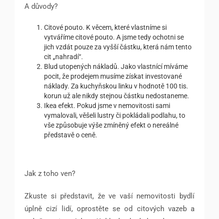
A důvody?
Citové pouto. K věcem, které vlastníme si
vytváříme citové pouto. A jsme tedy ochotni se
jich vzdát pouze za vyšší částku, která nám tento
cit „nahradí“.
Blud utopených nákladů. Jako vlastnící míváme
pocit, že prodejem musíme získat investované
náklady. Za kuchyňskou linku v hodnotě 100 tis.
korun už ale nikdy stejnou částku nedostaneme.
Ikea efekt. Pokud jsme v nemovitosti sami
vymalovali, věšeli lustry či pokládali podlahu, to
vše způsobuje výše zmíněný efekt o nereálné
představě o ceně.
Jak z toho ven?
Zkuste si představit, že ve vaší nemovitosti bydlí
úplně cizí lidí, oprostěte se od citových vazeb a