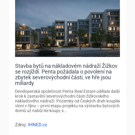
Stavba bytů na nákladovém nádraží Žižkov
se rozjíždí. Penta požádala o povolení na
zbytek severovýchodní části, ve hře jsou
miliardy
Developerská společnost Penta Real Estate udělala další
krok k zastavění severovýchodní části žižkovského
nákladového nádraží. Pozemky od Českých drah koupila
vloni v říjnu – první etapu projektu na výstavbu bytových
domů už nabízí ke koupi, s...
Zdroj:
IHNED.cz