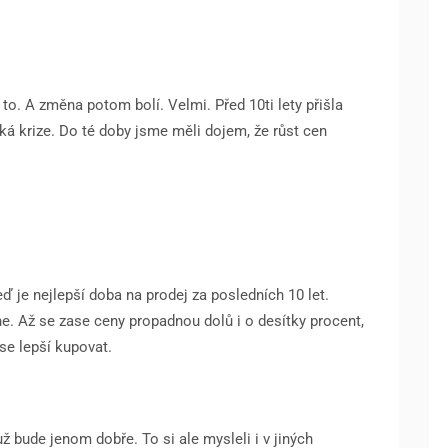
to. A změna potom bolí. Velmi. Před 10ti lety přišla
cká krize. Do té doby jsme měli dojem, že růst cen
ď je nejlepší doba na prodej za posledních 10 let.
e. Až se zase ceny propadnou dolů i o desítky procent,
e lepší kupovat.
už bude jenom dobře. To si ale mysleli i v jiných