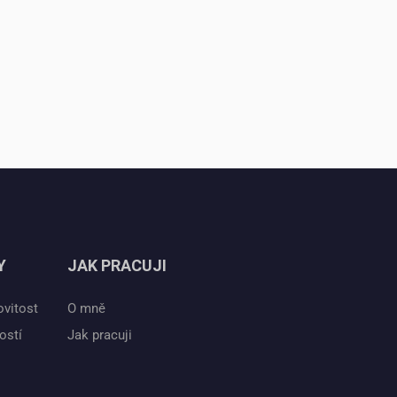
Y
JAK PRACUJI
ovitost
O mně
ostí
Jak pracuji