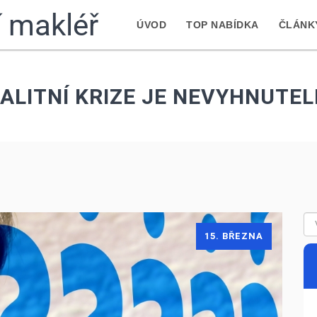
ní makléř
ÚVOD
TOP NABÍDKA
ČLÁNK
ALITNÍ KRIZE JE NEVYHNUTE
15. BŘEZNA