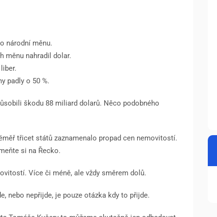
lo národní měnu.
h měnu nahradil dolar.
liber.
ny padly o 50 %.
ůsobili škodu 88 miliard dolarů. Něco podobného
 Téměř třicet států zaznamenalo propad cen nemovitostí.
meňte si na Řecko.
ovitostí. Více či méně, ale vždy směrem dolů.
e, nebo nepřijde, je pouze otázka kdy to přijde.