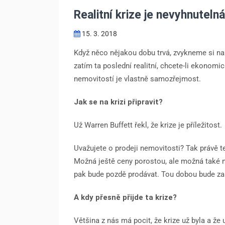
Realitní krize je nevyhnutelná
15. 3. 2018
Když něco nějakou dobu trvá, zvykneme si na 
zatím ta poslední realitní, chcete-li ekonomi
nemovitostí je vlastně samozřejmost.
Jak se na krizi připravit?
Už Warren Buffett řekl, že krize je příležitost.
Uvažujete o prodeji nemovitosti? Tak právě te
Možná ještě ceny porostou, ale možná také n
pak bude pozdě prodávat. Tou dobou bude zas
A kdy přesně přijde ta krize?
Většina z nás má pocit, že krize už byla a že 