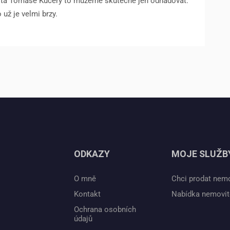
xperta Tomáše Kučery to můžeme skutečně jen odhadovat.
 už je velmi brzy.
ODKAZY
MOJE SLUŽB
O mně
Chci prodat nem
Kontakt
Nabídka nemovit
Ochrana osobních
údajů