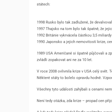
státech:
1998 Rusko bylo tak zadlužené, že devalvova
1997 Thajsko na tom bylo tak špatně, že jejic
1992 Británie vykrvácela částkou 3,5 miliardy 
1990 Japonsko a jejich nemovitostí krize, ce
1989 USA Američané si špatně půjčovali a zp
zvládli zopakovat ani ne za 10 let.
V roce 2008 ovlivnila krize v USA celý svět.
Některé státy to bolelo opravdu hodně. Vzpo
Všechny tyto události zahýbali s cenami nem
Není tedy otázka, zda krize – propad cen přijd