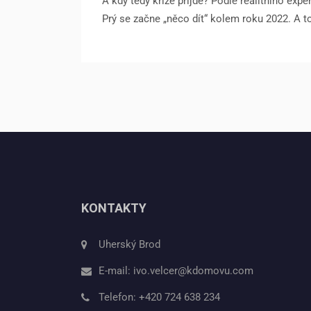
A kdy tedy krize přijde? Podle realitního e
Prý se začne „něco dít“ kolem roku 2022. A to
KONTAKTY
Uherský Brod
E-mail:
ivo.velcer@kdomovu.com
Telefon:
+420 724 638 234