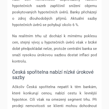
hypotečních sazeb zapříčinil snížení objemu
poskytovaných hypotečních úvěrů. Banky přicházejí
o zdroj dlouhodobých příjmů. Aktuální sazby
hypotečních úvěrů se pohybují okolo 6 %.
Na realitním trhu už dochází k mírnému poklesu
cen, stejný vývoj u hypotečních úvěrů však v brzké
době předpokládat nelze, protože centrální banka se
snaží vysokou úrokovou sazbou dostat inflaci pod
kontrolu.
Česká spořitelna nabízí nízké úrokové
sazby
Ačkoliv Česká spořitelna nepatří k těm bankám,
které konkurují cenou, nabízí cestu k levnější
hypotéce. Cílí však na omezený segment trhu. Při
prodeji nemovitosti se klienti mohou dohodnout