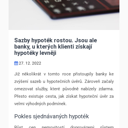
Sazby hypoték rostou. Jsou ale
banky, u kterých klienti získají
hypotéky levněji
27. 12. 2022
Již několikrát v tomto roce přistoupily banky ke
zvýšení sazeb u hypotečních úvěrů. Zároveň začaly
omezovat služby, které původně nabízely zdarma.
Přesto existuje cesta, jak získat hypoteční úvěr za
velmi výhodných podmínek.
Pokles sjednávaných hypoték
Růst cen nemovitostí doprovázený růstem