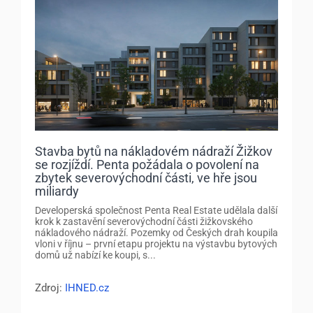
Stavba bytů na nákladovém nádraží Žižkov
se rozjíždí. Penta požádala o povolení na
zbytek severovýchodní části, ve hře jsou
miliardy
Developerská společnost Penta Real Estate udělala další
krok k zastavění severovýchodní části žižkovského
nákladového nádraží. Pozemky od Českých drah koupila
vloni v říjnu – první etapu projektu na výstavbu bytových
domů už nabízí ke koupi, s...
Zdroj:
IHNED.cz