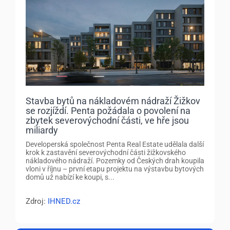
Stavba bytů na nákladovém nádraží Žižkov
se rozjíždí. Penta požádala o povolení na
zbytek severovýchodní části, ve hře jsou
miliardy
Developerská společnost Penta Real Estate udělala další
krok k zastavění severovýchodní části žižkovského
nákladového nádraží. Pozemky od Českých drah koupila
vloni v říjnu – první etapu projektu na výstavbu bytových
domů už nabízí ke koupi, s...
Zdroj:
IHNED.cz