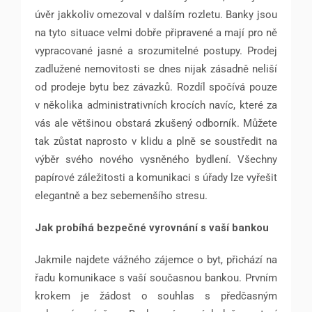
úvěr jakkoliv omezoval v dalším rozletu. Banky jsou
na tyto situace velmi dobře připravené a mají pro ně
vypracované jasné a srozumitelné postupy. Prodej
zadlužené nemovitosti se dnes nijak zásadně neliší
od prodeje bytu bez závazků. Rozdíl spočívá pouze
v několika administrativních krocích navíc, které za
vás ale většinou obstará zkušený odborník. Můžete
tak zůstat naprosto v klidu a plně se soustředit na
výběr svého nového vysněného bydlení. Všechny
papírové záležitosti a komunikaci s úřady lze vyřešit
elegantně a bez sebemenšího stresu.
Jak probíhá bezpečné vyrovnání s vaší bankou
Jakmile najdete vážného zájemce o byt, přichází na
řadu komunikace s vaší současnou bankou. Prvním
krokem je žádost o souhlas s předčasným