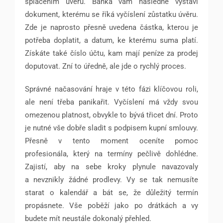
splacením úvěru. Banka vám následně vystaví
dokument, kterému se říká vyčíslení zůstatku úvěru.
Zde je naprosto přesně uvedena částka, kterou je
potřeba doplatit, a datum, ke kterému suma platí.
Získáte také číslo účtu, kam mají peníze za prodej
doputovat. Zní to úředně, ale jde o rychlý proces.
Správné načasování hraje v této fázi klíčovou roli,
ale není třeba panikařit. Vyčíslení má vždy svou
omezenou platnost, obvykle to bývá třicet dní. Proto
je nutné vše dobře sladit s podpisem kupní smlouvy.
Přesně v tento moment oceníte pomoc
profesionála, který na termíny pečlivě dohlédne.
Zajistí, aby na sebe kroky plynule navazovaly
a nevznikly žádné prodlevy. Vy se tak nemusíte
starat o kalendář a bát se, že důležitý termín
propásnete. Vše poběží jako po drátkách a vy
budete mít neustále dokonalý přehled.