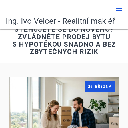
Men
Ing. Ivo Velcer - Realitní makléř
STĚHUJETE SE DO NOVÉHO?
ZVLÁDNĚTE PRODEJ BYTU
S HYPOTÉKOU SNADNO A BEZ
ZBYTEČNÝCH RIZIK
25. BŘEZNA