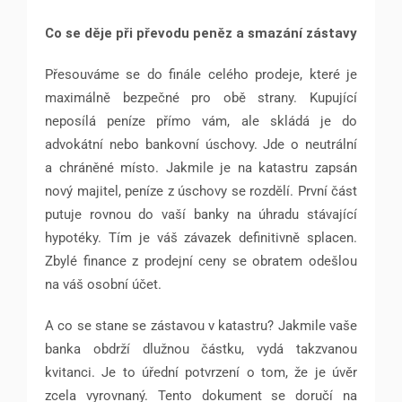
Co se děje při převodu peněz a smazání zástavy
Přesouváme se do finále celého prodeje, které je
maximálně bezpečné pro obě strany. Kupující
neposílá peníze přímo vám, ale skládá je do
advokátní nebo bankovní úschovy. Jde o neutrální
a chráněné místo. Jakmile je na katastru zapsán
nový majitel, peníze z úschovy se rozdělí. První část
putuje rovnou do vaší banky na úhradu stávající
hypotéky. Tím je váš závazek definitivně splacen.
Zbylé finance z prodejní ceny se obratem odešlou
na váš osobní účet.
A co se stane se zástavou v katastru? Jakmile vaše
banka obdrží dlužnou částku, vydá takzvanou
kvitanci. Je to úřední potvrzení o tom, že je úvěr
zcela vyrovnaný. Tento dokument se doručí na