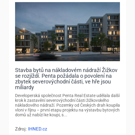
Stavba bytů na nákladovém nádraží Žižkov
se rozjíždí. Penta požádala o povolení na
zbytek severovýchodní části, ve hře jsou
miliardy
Developerská společnost Penta Real Estate udělala další
krok k zastavění severovýchodní části žižkovského
nákladového nádraží. Pozemky od Českých drah koupila
vloni v říjnu – první etapu projektu na výstavbu bytových
domů už nabízí ke koupi, s...
Zdroj:
IHNED.cz