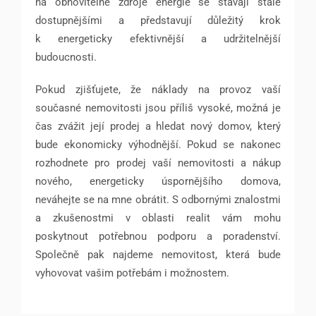
na obnovitelné zdroje energie se stávají stále
dostupnějšími a představují důležitý krok
k energeticky efektivnější a udržitelnější
budoucnosti.
Pokud zjišťujete, že náklady na provoz vaší
současné nemovitosti jsou příliš vysoké, možná je
čas zvážit její prodej a hledat nový domov, který
bude ekonomicky výhodnější. Pokud se nakonec
rozhodnete pro prodej vaší nemovitosti a nákup
nového, energeticky úspornějšího domova,
neváhejte se na mne obrátit. S odbornými znalostmi
a zkušenostmi v oblasti realit vám mohu
poskytnout potřebnou podporu a poradenství.
Společně pak najdeme nemovitost, která bude
vyhovovat vašim potřebám i možnostem.