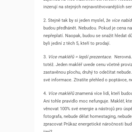
inzerují na stejných nejnavstěvovanějších se
2. Stejně tak by si jeden myslel, že
více nabíd
budou předhánět. Nebudou. Pokud je cena nast
nepřeplatí. Naopak, budou se snažit hledat dů
byli jediní z těch 5, kteří to prodají.
3.
Více makléřů = lepší prezentace
.
Nerovná. 
totéž. Jeden makléř uvede cenu včetně provi
zastavěnou plochu, druhý to odečítat nebude.
své informace. Ztratíte přehled o poptávce,
4.
Více makléřů
znamená více lidí, kteří budo
Ani tohle pravidlo moc nefunguje. Makléř, kt
věnovat 100% své energie a nástrojů pro úsp
fotografa, nebude dělat homestaging, nebud
zpracovat Průkaz energetické náročnosti bud
jiný?