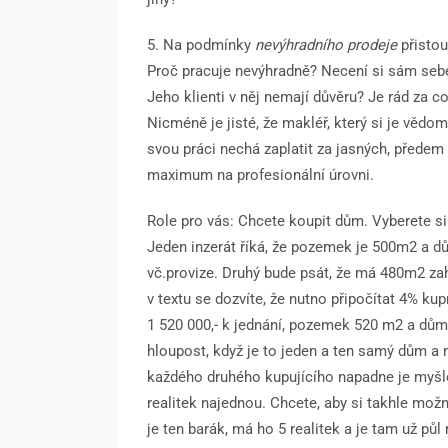
5. Na podmínky
nevýhradního prodeje
přistou
Proč pracuje nevýhradně? Necení si sám seb
Jeho klienti v něj nemají důvěru? Je rád za c
Nicméně je jisté, že makléř, který si je vědo
svou práci nechá zaplatit za jasných, přede
maximum na profesionální úrovni.
Role pro vás:
Chcete koupit dům. Vyberete si 
Jeden inzerát říká, že pozemek je 500m2 a 
vč.provize. Druhý bude psát, že má 480m2 za
v textu se dozvíte, že nutno připočítat 4% kup
1 520 000,- k jednání, pozemek 520 m2 a dům 
hloupost, když je to jeden a ten samý dům a 
každého druhého kupujícího napadne je myšle
realitek najednou. Chcete, aby si takhle možn
je ten barák, má ho 5 realitek a je tam už pů