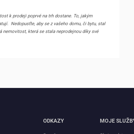
ost k prodeji poprvé na trh dostane. To, jakým
tují.
Nedopusťte, aby se z vašeho domu, či bytu, stal
jná nemovitost, která se stala neprodejnou díky své
ODKAZY
MOJE SLUŽB