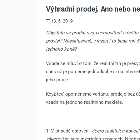
Výhradní prodej. Ano nebo n
13. 5. 2019
Chystáte se prodat svou nemovitost a řešíte 
provizi? Neexklusivně, v inzerci to bude mít 5 
jednoho koně?
Všude se mluví o tom, že realitní trh je přesy
dnes už je poměrně jednoduché si na internetu
jeho práce.
Když teď opomeneme variantu prodeje bez účas
vsadit na jednoho realitního makléře.
1. V případě oslovení
vícero realitních kancel
zájemců
na více inzertních serverech. Neobs