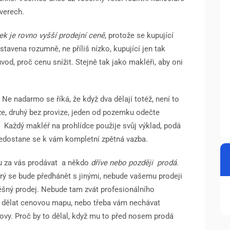
rverech.
ek je rovno vyšší prodejní ceně
, protože se kupující
avena rozumně, ne příliš nízko, kupující jen tak
vod, proč cenu snížit. Stejně tak jako makléři, aby oni
Ne nadarmo se říká, že když dva dělají totéž, není to
ze, druhý bez provize, jeden od pozemku odečte
Každý makléř na prohlídce použije svůj výklad, podá
 nedostane se k vám kompletní zpětná vazba.
u za vás prodávat
a někdo
dříve nebo později
prodá
.
erý se bude předhánět s jinými, nebude vašemu prodeji
ěšný prodej. Nebude tam zvát profesionálního
e dělat cenovou mapu, nebo třeba vám nechávat
ovy. Proč by to dělal, když mu to před nosem prodá