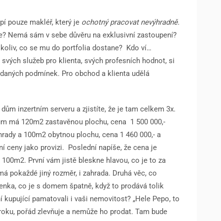
pí pouze makléř, který je
ochotný pracovat nevýhradně.
e? Nemá sám v sebe důvěru na exklusivní zastoupení?
okoliv, co se mu do portfolia dostane?
Kdo ví…
m svých služeb pro klienta, svých profesních hodnot, si
m daných podmínek. Pro obchod a klienta udělá
dům inzertním serveru a zjistíte, že je tam celkem 3x.
dům má 120m2 zastavěnou plochu, cena
1 500 000,-
hrady a 100m2 obytnou plochu, cena 1 460 000,- a
ní ceny jako provizi.
Poslední napíše, že cena je
100m2. První vám jistě bleskne hlavou, co je to za
má pokaždé jiný rozměr, i zahrada. Druhá věc, co
nka, co je s domem špatně, když to prodává tolik
í kupující pamatovali i vaši nemovitost? „Hele Pepo, to
l roku, pořád zlevňuje a nemůže ho prodat. Tam bude