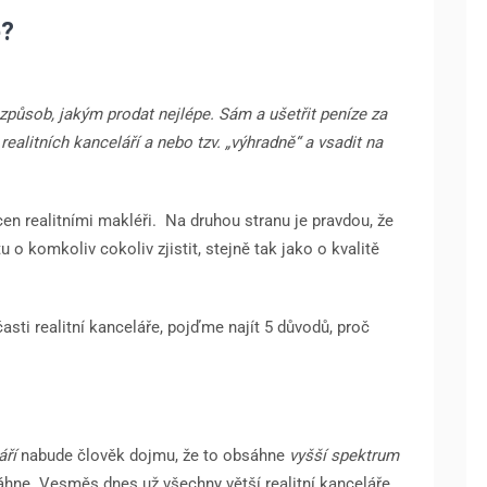
e?
způsob, jakým prodat nejlépe. Sám a ušetřit peníze za
realitních kanceláří a nebo tzv. „výhradně“ a vsadit na
cen realitními makléři.
Na druhou stranu je pravdou, že
 o komkoliv cokoliv zjistit, stejně tak jako o kvalitě
ti realitní kanceláře, pojďme najít 5 důvodů, proč
áří
nabude člověk dojmu, že to obsáhne
vyšší spektrum
áhne. Vesměs dnes už všechny větší realitní kanceláře