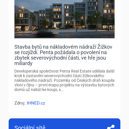
Stavba bytů na nákladovém nádraží Žižkov
se rozjíždí. Penta požádala o povolení na
zbytek severovýchodní části, ve hře jsou
miliardy
Developerská společnost Penta Real Estate udělala další
krok k zastavění severovýchodní části žižkovského
nákladového nádraží. Pozemky od Českých drah koupila
vloni v říjnu – první etapu projektu na výstavbu bytových
domů už nabízí ke koupi, s...
Zdroj:
IHNED.cz
Sociální sítě