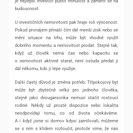
je nejlepší investicí pustit minulost a zaměřit se na
budoucnost.
U investičních nemovitostí pak hraje roli výnosnost.
Pokud pronájem přináší čím dál menší zisk nebo se
mění situace na trhu, může být vhodné využít
dobrého momentu a nemovitost prodat. Stejně tak,
když už člověk nemá čas nebo kapacitu se
o nemovitost aktivně starat, není ostuda předat ji
dál někomu, kdo ji lépe využije.
Další častý důvod je změna potřeb. Třípokojový byt
může být zbytečně velký pro jednoho člověka,
stejně jako dvougarsonka nemusí stačit rostoucí
rodině. Někdy už prostě dispozice nebo lokalita
neodpovídají tomu, co od života očekáváme.
A i když jsme si domov kdysi zamilovali, můžeme
se s ním s klidem rozloučit, protože víme, že nás