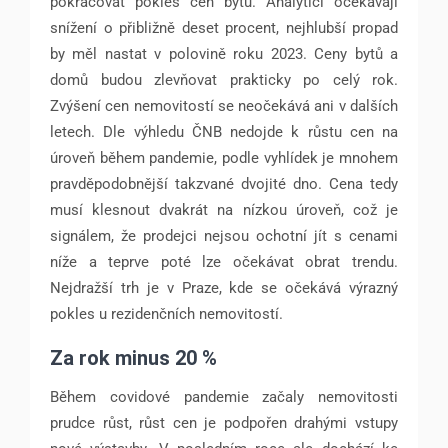
pokračovat pokles cen bytů. Analytici očekávají
snížení o přibližně deset procent, nejhlubší propad
by měl nastat v polovině roku 2023. Ceny bytů a
domů budou zlevňovat prakticky po celý rok.
Zvýšení cen nemovitostí se neočekává ani v dalších
letech. Dle výhledu ČNB nedojde k růstu cen na
úroveň během pandemie, podle vyhlídek je mnohem
pravděpodobnější takzvané dvojité dno. Cena tedy
musí klesnout dvakrát na nízkou úroveň, což je
signálem, že prodejci nejsou ochotní jít s cenami
níže a teprve poté lze očekávat obrat trendu.
Nejdražší trh je v Praze, kde se očekává výrazný
pokles u rezidenčních nemovitostí.
Za rok minus 20 %
Během covidové pandemie začaly nemovitosti
prudce růst, růst cen je podpořen drahými vstupy