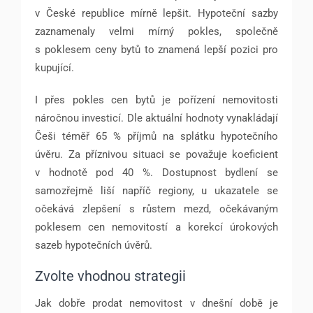
v České republice mírně lepšit. Hypoteční sazby
zaznamenaly velmi mírný pokles, společně
s poklesem ceny bytů to znamená lepší pozici pro
kupující.
I přes pokles cen bytů je pořízení nemovitosti
náročnou investicí. Dle aktuální hodnoty vynakládají
Češi téměř 65 % příjmů na splátku hypotečního
úvěru. Za příznivou situaci se považuje koeficient
v hodnotě pod 40 %. Dostupnost bydlení se
samozřejmě liší napříč regiony, u ukazatele se
očekává zlepšení s růstem mezd, očekávaným
poklesem cen nemovitostí a korekcí úrokových
sazeb hypotečních úvěrů.
Zvolte vhodnou strategii
Jak dobře prodat nemovitost v dnešní době je