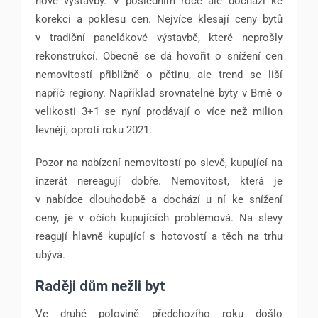
nové výstavby. V posledním roce ale dochází ke
korekci a poklesu cen. Nejvíce klesají ceny bytů
v tradiční panelákové výstavbě, které neprošly
rekonstrukcí. Obecně se dá hovořit o snížení cen
nemovitostí přibližně o pětinu, ale trend se liší
napříč regiony. Například srovnatelné byty v Brně o
velikosti 3+1 se nyní prodávají o více než milion
levněji, oproti roku 2021.
Pozor na nabízení nemovitostí po slevě, kupující na
inzerát nereagují dobře. Nemovitost, která je
v nabídce dlouhodobě a dochází u ní ke snížení
ceny, je v očích kupujících problémová. Na slevy
reagují hlavně kupující s hotovostí a těch na trhu
ubývá.
Raději dům nežli byt
Ve druhé polovině předchozího roku došlo