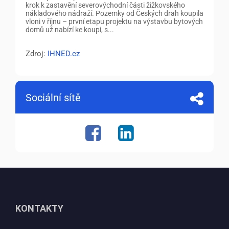
krok k zastavění severovýchodní části žižkovského
nákladového nádraží. Pozemky od Českých drah koupila
vloni v říjnu – první etapu projektu na výstavbu bytových
domů už nabízí ke koupi, s...
Zdroj:
IHNED.cz
Sociální sítě
KONTAKTY