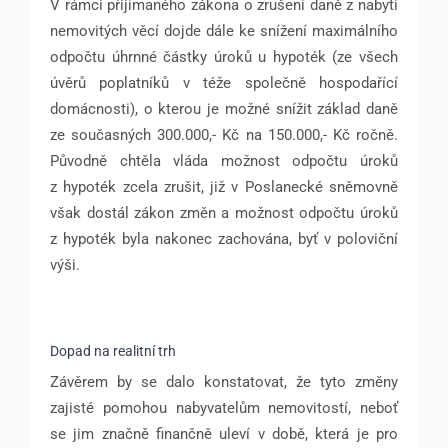
V rámci přijímaného zákona o zrušení daně z nabytí
nemovitých věcí dojde dále ke snížení maximálního
odpočtu úhrnné částky úroků u hypoték (ze všech
úvěrů poplatníků v téže společně hospodařící
domácnosti), o kterou je možné snížit základ daně
ze současných 300.000,- Kč na 150.000,- Kč ročně.
Původně chtěla vláda možnost odpočtu úroků
z hypoték zcela zrušit, již v Poslanecké sněmovně
však dostál zákon změn a možnost odpočtu úroků
z hypoték byla nakonec zachována, byť v poloviční
výši.
Dopad na realitní trh
Závěrem by se dalo konstatovat, že tyto změny
zajisté pomohou nabyvatelům nemovitostí, neboť
se jim značně finančně uleví v době, která je pro