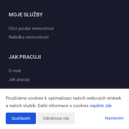
MOJE SLUŽBY
Chci prodat nemovitost
Nabídka nemovitostí
JAK PRACUJI
O mně
Jak pracuji
Používáme cookies k optimalizaci našich webových stránek
a našich služeb. Další informace o cookies
najdete zde
.
Vytvořeno v systému
CHYTRÝ WEB MAKLÉŘE
Tomawell s.r.o. © 2026
Nastavení
Souhlasím
Odmítnout vše