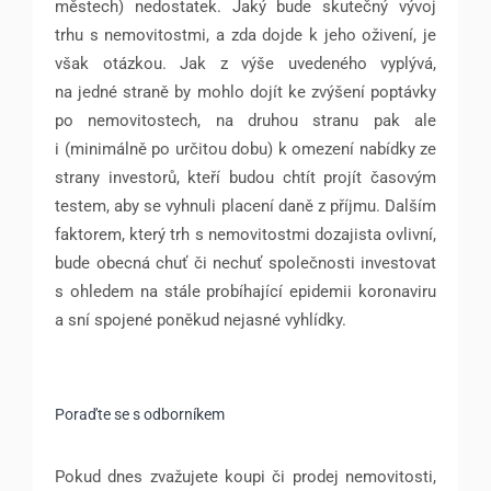
městech) nedostatek. Jaký bude skutečný vývoj
trhu s nemovitostmi, a zda dojde k jeho oživení, je
však otázkou. Jak z výše uvedeného vyplývá,
na jedné straně by mohlo dojít ke zvýšení poptávky
po nemovitostech, na druhou stranu pak ale
i (minimálně po určitou dobu) k omezení nabídky ze
strany investorů, kteří budou chtít projít časovým
testem, aby se vyhnuli placení daně z příjmu. Dalším
faktorem, který trh s nemovitostmi dozajista ovlivní,
bude obecná chuť či nechuť společnosti investovat
s ohledem na stále probíhající epidemii koronaviru
a sní spojené poněkud nejasné vyhlídky.
Poraďte se s odborníkem
Pokud dnes zvažujete koupi či prodej nemovitosti,