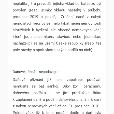
neplatila již u převodů, jejichž vklad do katastru byl
povolen (resp. účinky vkladu nastaly) v průběhu
prosince 2019 a později. Zrušení daně z nabytí
nemovitých věcí by se mělo týkat nejen nemovitostí
sloužících k bydlení, ale obecně nemovitých věcí,
které jsou pozemkem, stavbou nebo jednotkou
nacházející se na území České republiky (resp. též
práv stavby a spoluvlastnických podílů na nich).
Daňové přiznání nepodávejte
Daňové přiznání již není zapotřebí podávat,
nemusíte se bát sankcí. Díky tzv. liberačnímu
daňovému balíčku III se jim prodlužuje lhůta
k zaplacení daně a podání daňového přiznání k dani
z nabytí nemovitých věcí až do 31. prosince 2020.
Pokud však již k jeho podání došlo a daň byla