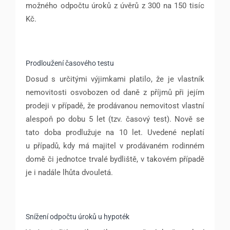
možného odpočtu úroků z úvěrů z 300 na 150 tisíc
Kč.
Prodloužení časového testu
Dosud s určitými výjimkami platilo, že je vlastník
nemovitosti osvobozen od daně z příjmů při jejím
prodeji v případě, že prodávanou nemovitost vlastní
alespoň po dobu 5 let (tzv. časový test). Nově se
tato doba prodlužuje na 10 let. Uvedené neplatí
u případů, kdy má majitel v prodávaném rodinném
domě či jednotce trvalé bydliště, v takovém případě
je i nadále lhůta dvouletá.
Snížení odpočtu úroků u hypoték