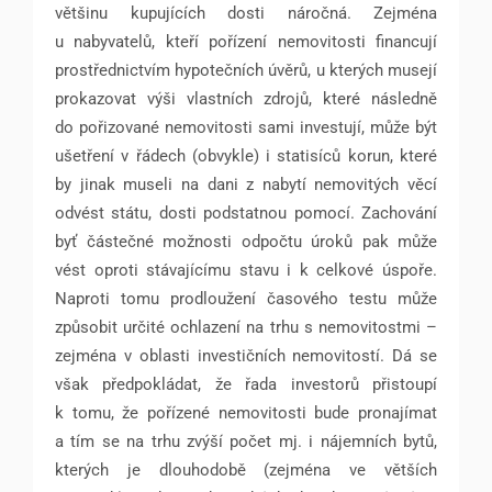
většinu kupujících dosti náročná. Zejména
u nabyvatelů, kteří pořízení nemovitosti financují
prostřednictvím hypotečních úvěrů, u kterých musejí
prokazovat výši vlastních zdrojů, které následně
do pořizované nemovitosti sami investují, může být
ušetření v řádech (obvykle) i statisíců korun, které
by jinak museli na dani z nabytí nemovitých věcí
odvést státu, dosti podstatnou pomocí. Zachování
byť částečné možnosti odpočtu úroků pak může
vést oproti stávajícímu stavu i k celkové úspoře.
Naproti tomu prodloužení časového testu může
způsobit určité ochlazení na trhu s nemovitostmi –
zejména v oblasti investičních nemovitostí. Dá se
však předpokládat, že řada investorů přistoupí
k tomu, že pořízené nemovitosti bude pronajímat
a tím se na trhu zvýší počet mj. i nájemních bytů,
kterých je dlouhodobě (zejména ve větších